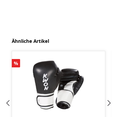
Produktgalerie überspringen
Ähnliche Artikel
Rabatt
%