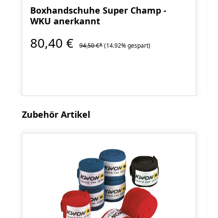
Boxhandschuhe Super Champ -
WKU anerkannt
80,40 €
94,50 €*
(14.92% gespart)
Produktgalerie überspringen
Zubehör Artikel