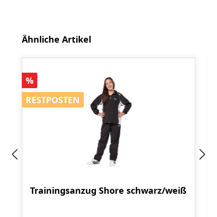
Produktgalerie überspringen
Ähnliche Artikel
Rabatt
%
RESTPOSTEN
RESTPOSTEN
Trainingsanzug Shore schwarz/weiß