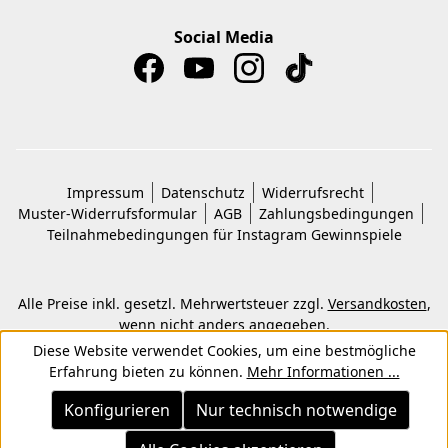
Social Media
Impressum
Datenschutz
Widerrufsrecht
Muster-Widerrufsformular
AGB
Zahlungsbedingungen
Teilnahmebedingungen für Instagram Gewinnspiele
Alle Preise inkl. gesetzl. Mehrwertsteuer zzgl.
Versandkosten
,
wenn nicht anders angegeben.
© 2026 Copyright © Kwon KG. Alle Rechte vorbehalten.
Diese Website verwendet Cookies, um eine bestmögliche
Erfahrung bieten zu können.
Mehr Informationen ...
Konfigurieren
Nur technisch notwendige