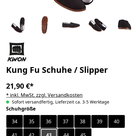
Kung Fu Schuhe / Slipper
21,90 €*
* inkl. MwSt. zzgl. Versandkosten
Sofort versandfertig, Lieferzeit ca. 3-5 Werktage
auswählen
Schuhgröße
34
35
36
37
38
39
40
41
42
43
44
45