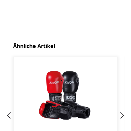
Produktgalerie überspringen
Ähnliche Artikel