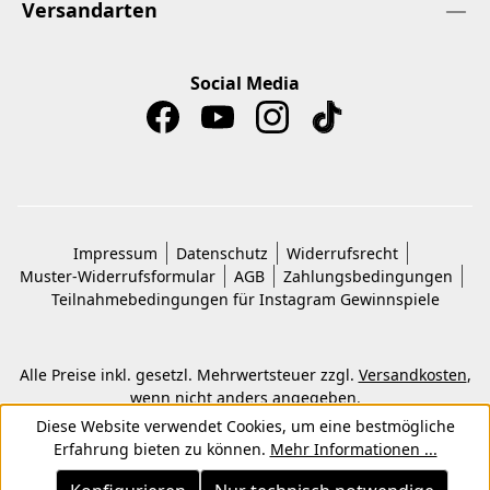
Versandarten
Social Media
Impressum
Datenschutz
Widerrufsrecht
Muster-Widerrufsformular
AGB
Zahlungsbedingungen
Teilnahmebedingungen für Instagram Gewinnspiele
Alle Preise inkl. gesetzl. Mehrwertsteuer zzgl.
Versandkosten
,
wenn nicht anders angegeben.
© 2026 Copyright © Kwon KG. Alle Rechte vorbehalten.
Diese Website verwendet Cookies, um eine bestmögliche
Erfahrung bieten zu können.
Mehr Informationen ...