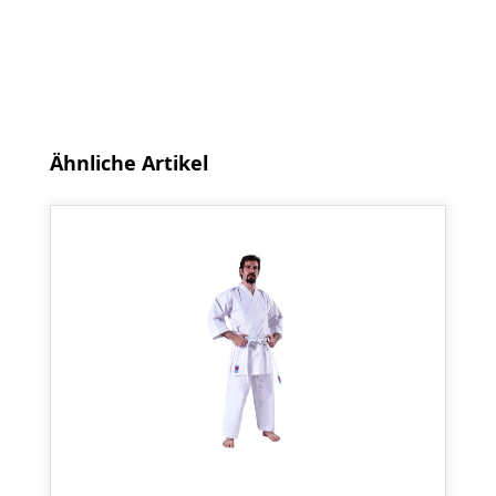
Produktgalerie überspringen
Ähnliche Artikel