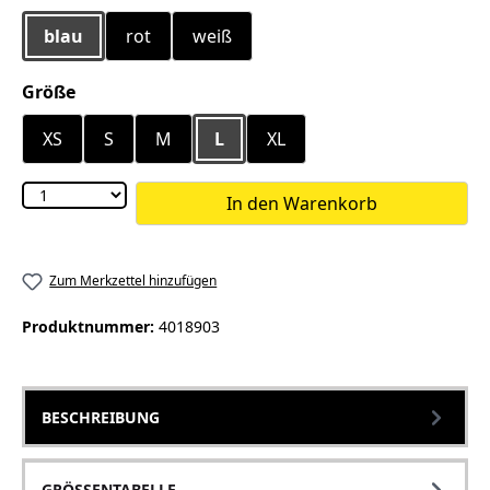
blau
rot
weiß
auswählen
Größe
XS
S
M
L
XL
In den Warenkorb
Zum Merkzettel hinzufügen
Produktnummer:
4018903
BESCHREIBUNG
GRÖSSENTABELLE