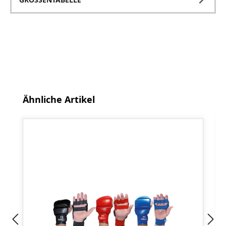
Produktgalerie überspringen
Ähnliche Artikel