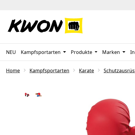
 Hauptinhalt springen
Zur Suche springen
Zur Hauptnavigation springen
NEU
Kampfsportarten
Produkte
Marken
In
Home
Kampfsportarten
Karate
Schutzausrü
Bildergalerie überspringen