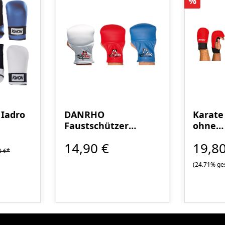
Rabatt
%
 Iadro
DANRHO
Karate
Faustschützer
ohne
Spezial in drei Farben
Daumen
14,90 €
19,8
WUKF 
0 €*
(24.71% ge