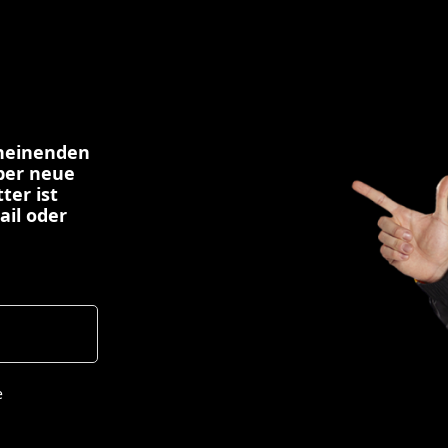
cheinenden
über neue
ter ist
ail oder
e