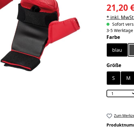
21,20 
* inkl. MwSt
Sofort vers
3-5 Werktage
ausw
Farbe
blau
ausw
Größe
S
M
Zum Merkze
Produktnum