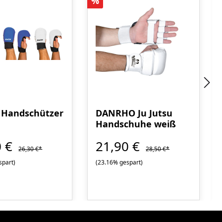
Rabatt
%
 Handschützer
DANRHO Ju Jutsu
Handschuhe weiß
schlaufe -
0 €
21,90 €
anerkannt
26,30 €*
28,50 €*
spart)
(23.16% gespart)