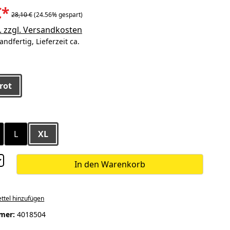
€*
28,10 €
(24.56% gespart)
. zzgl. Versandkosten
andfertig, Lieferzeit ca.
ählen
rot
ählen
L
XL
In den Warenkorb
ttel hinzufügen
mer:
4018504