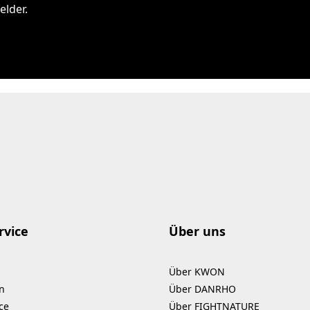
elder.
rvice
Über uns
Über KWON
n
Über DANRHO
ce
Über FIGHTNATURE