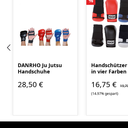
Rabatt
%
DANRHO Ju Jutsu
Handschützer
Handschuhe
in vier Farben
28,50 €
16,75 €
19,7
(14.97% gespart)