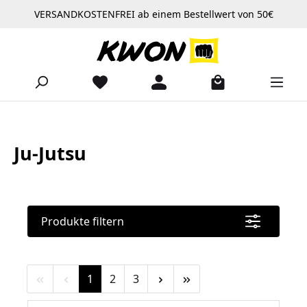
VERSANDKOSTENFREI ab einem Bestellwert von 50€
Zum Hauptinhalt springen
Ju-Jutsu
Produkte filtern
Seite
Seite
Seite
1
2
3