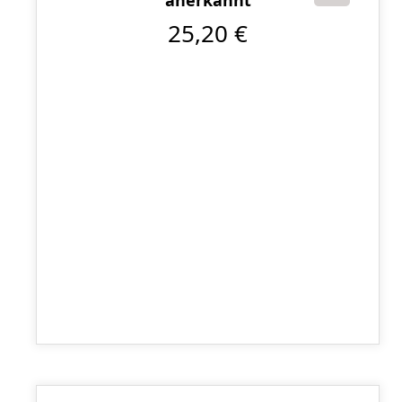
Damen Tiefschutz Lady - WUKF
anerkannt
25,20 €