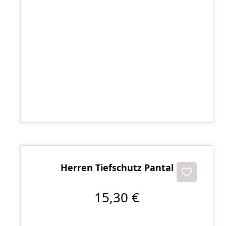
DANRHO Budo Gürtel Junior
5,40 €