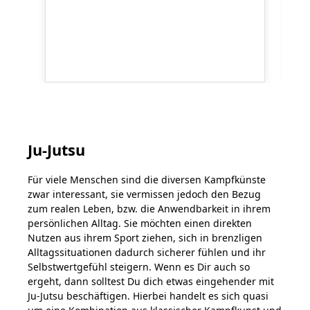
DANRHO Nylon Judo Dummy
65,90 €