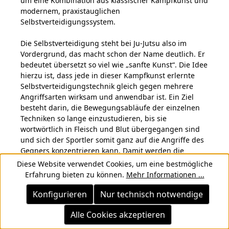
Ju-Jutsu
Für viele Menschen sind die diversen Kampfkünste
zwar interessant, sie vermissen jedoch den Bezug
zum realen Leben, bzw. die Anwendbarkeit in ihrem
persönlichen Alltag. Sie möchten einen direkten
Nutzen aus ihrem Sport ziehen, sich in brenzligen
Alltagssituationen dadurch sicherer fühlen und ihr
Selbstwertgefühl steigern. Wenn es Dir auch so
ergeht, dann solltest Du dich etwas eingehender mit
Ju-Jutsu beschäftigen. Hierbei handelt es sich quasi
um eine Kombination aus klassischer Kampfkunst und
modernem, praxistauglichen
Selbstverteidigungssystem.
Diese Website verwendet Cookies, um eine bestmögliche
Die Selbstverteidigung steht bei Ju-Jutsu also im
Erfahrung bieten zu können.
Mehr Informationen ...
Vordergrund, das macht schon der Name deutlich. Er
bedeutet übersetzt so viel wie „sanfte Kunst“. Die Idee
Konfigurieren
Nur technisch notwendige
hierzu ist, dass jede in dieser Kampfkunst erlernte
Alle Cookies akzeptieren
Selbstverteidigungstechnik gleich gegen mehrere
Angriffsarten wirksam und anwendbar ist. Ein Ziel