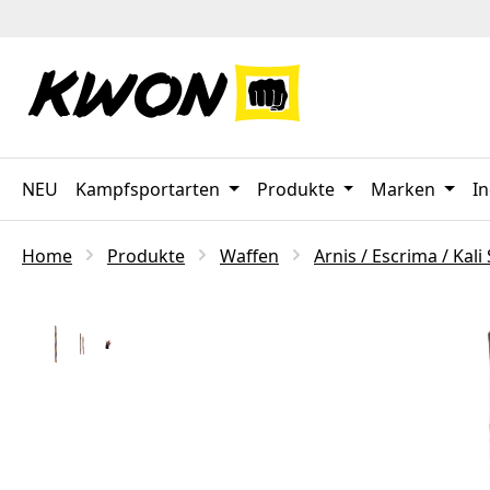
 Hauptinhalt springen
Zur Suche springen
Zur Hauptnavigation springen
NEU
Kampfsportarten
Produkte
Marken
In
Home
Produkte
Waffen
Arnis / Escrima / Kali
Bildergalerie überspringen