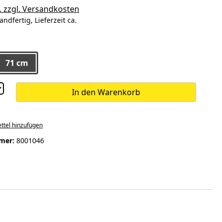
. zzgl. Versandkosten
andfertig, Lieferzeit ca.
ählen
71 cm
In den Warenkorb
ttel hinzufügen
mer:
8001046