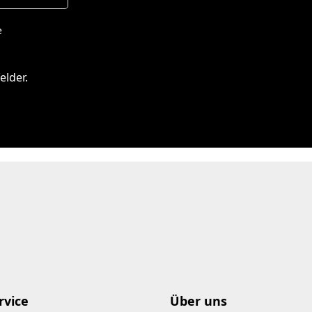
e
elder.
rvice
Über uns