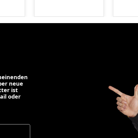
cheinenden
über neue
ter ist
ail oder