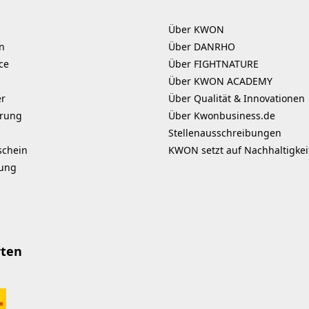
Über KWON
n
Über DANRHO
ce
Über FIGHTNATURE
Über KWON ACADEMY
er
Über Qualität & Innovationen
erung
Über Kwonbusiness.de
Stellenausschreibungen
schein
KWON setzt auf Nachhaltigkei
kung
rten