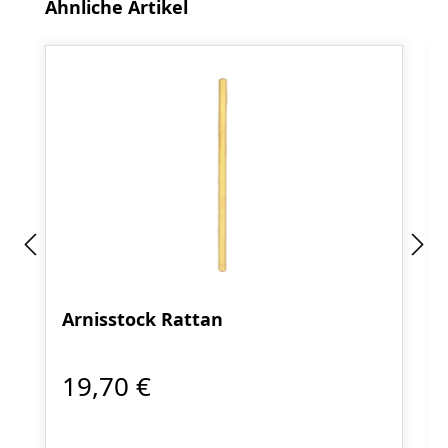
Produktgalerie überspringen
Ähnliche Artikel
Arnisstock Rattan
19,70 €