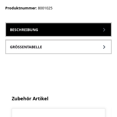
Produktnummer:
8001025
BESCHREIBUNG
GRÖSSENTABELLE
Produktgalerie überspringen
Zubehör Artikel