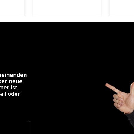
cheinenden
über neue
ter ist
ail oder