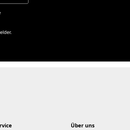
e
elder.
rvice
Über uns