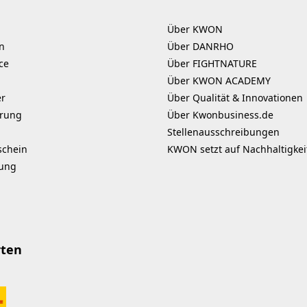
Über KWON
n
Über DANRHO
ce
Über FIGHTNATURE
Über KWON ACADEMY
er
Über Qualität & Innovationen
erung
Über Kwonbusiness.de
Stellenausschreibungen
schein
KWON setzt auf Nachhaltigkei
kung
rten