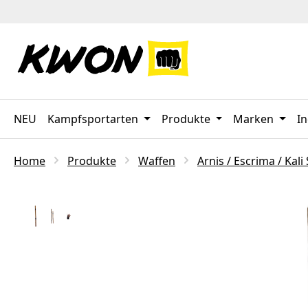
 Hauptinhalt springen
Zur Suche springen
Zur Hauptnavigation springen
NEU
Kampfsportarten
Produkte
Marken
In
Home
Produkte
Waffen
Arnis / Escrima / Kali
Bildergalerie überspringen