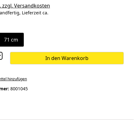
. zzgl. Versandkosten
andfertig, Lieferzeit ca.
ählen
71 cm
In den Warenkorb
ttel hinzufügen
mer:
8001045