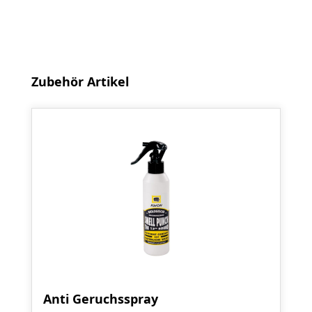
Produktgalerie überspringen
Zubehör Artikel
Anti Geruchsspray