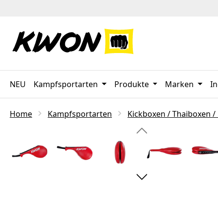
 Hauptinhalt springen
Zur Suche springen
Zur Hauptnavigation springen
NEU
Kampfsportarten
Produkte
Marken
In
Home
Kampfsportarten
Kickboxen / Thaiboxen /
Bildergalerie überspringen