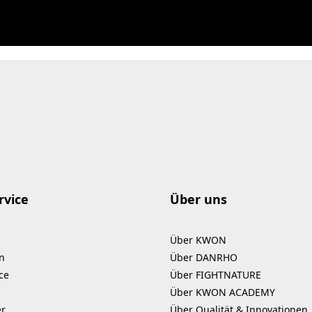
rvice
Über uns
Über KWON
n
Über DANRHO
ce
Über FIGHTNATURE
Über KWON ACADEMY
er
Über Qualität & Innovationen