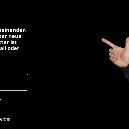
cheinenden
über neue
ter ist
ail oder
e
elder.