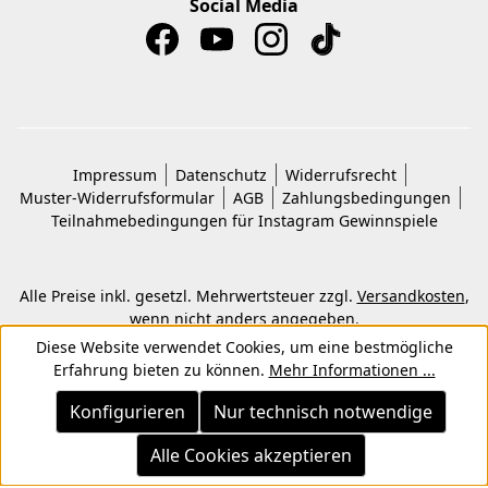
Social Media
Impressum
Datenschutz
Widerrufsrecht
Muster-Widerrufsformular
AGB
Zahlungsbedingungen
Teilnahmebedingungen für Instagram Gewinnspiele
Alle Preise inkl. gesetzl. Mehrwertsteuer zzgl.
Versandkosten
,
wenn nicht anders angegeben.
© 2026 Copyright © Kwon KG. Alle Rechte vorbehalten.
Diese Website verwendet Cookies, um eine bestmögliche
Erfahrung bieten zu können.
Mehr Informationen ...
Konfigurieren
Nur technisch notwendige
Alle Cookies akzeptieren