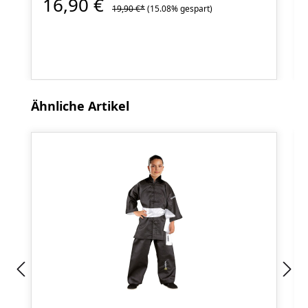
16,90 €
19,90 €*
(15.08% gespart)
Produktgalerie überspringen
Ähnliche Artikel