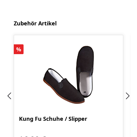
Produktgalerie überspringen
Zubehör Artikel
Rabatt
%
Kung Fu Schuhe / Slipper