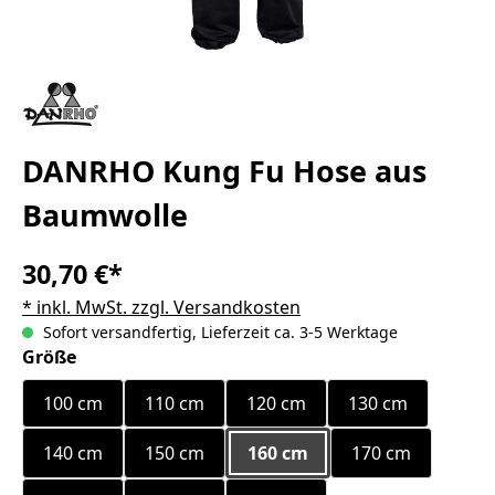
DANRHO Kung Fu Hose aus
Baumwolle
30,70 €*
* inkl. MwSt. zzgl. Versandkosten
Sofort versandfertig, Lieferzeit ca. 3-5 Werktage
auswählen
Größe
100 cm
110 cm
120 cm
130 cm
140 cm
150 cm
160 cm
170 cm