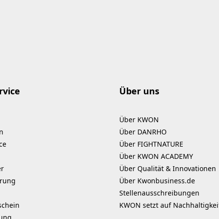
rvice
Über uns
Über KWON
n
Über DANRHO
ce
Über FIGHTNATURE
Über KWON ACADEMY
er
Über Qualität & Innovationen
erung
Über Kwonbusiness.de
Stellenausschreibungen
schein
KWON setzt auf Nachhaltigkei
kung