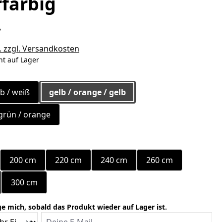
farbig
*
. zzgl. Versandkosten
ht auf Lager
ählen
lb / weiß
gelb / orange / gelb
grün / orange
ählen
200 cm
220 cm
240 cm
260 cm
Option ist zurzeit nicht verfügbar.)
300 cm
e mich, sobald das Produkt wieder auf Lager ist.
Deine E-Mail