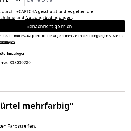
st durch reCAPTCHA geschützt und es gelten die
chtlinie
und
Nutzungsbedingungen
.
Benachrichtige mich
 des Formulars akzeptiere ich die
Allgemeinen Geschäftsbedingungen
sowie die
timmungen
.
ttel hinzufügen
mer:
338030280
ürtel mehrfarbig"
en Farbstreifen.