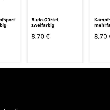
fsport
Budo-Gürtel
Kampfs
big
zweifarbig
mehrfa
8,70 €
8,70 