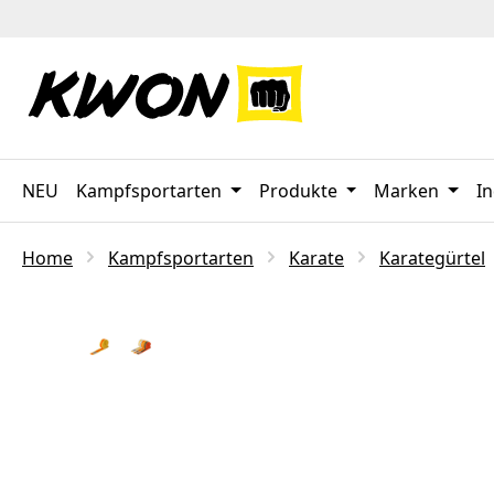
 Hauptinhalt springen
Zur Suche springen
Zur Hauptnavigation springen
NEU
Kampfsportarten
Produkte
Marken
In
Home
Kampfsportarten
Karate
Karategürtel
Bildergalerie überspringen