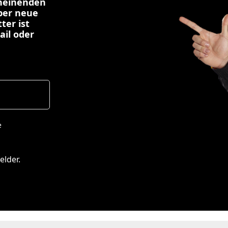
cheinenden
über neue
ter ist
ail oder
e
elder.