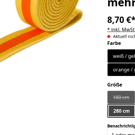
mehr
8,70 €
* inkl. MwSt
Aktuell nic
ausw
Farbe
weiß / ge
orange / 
ausw
Größe
180 cm
(Diese 
280 cm
Benachrichtig