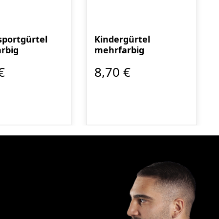
portgürtel
Kindergürtel
rbig
mehrfarbig
€
8,70 €