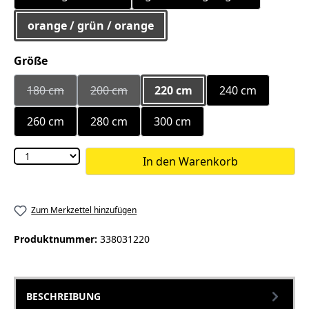
orange / grün / orange
auswählen
Größe
180 cm
200 cm
220 cm
240 cm
(Diese Option ist zurzeit nicht verfügbar.)
(Diese Option ist zurzeit nicht verfügbar.)
260 cm
280 cm
300 cm
In den Warenkorb
Zum Merkzettel hinzufügen
Produktnummer:
338031220
BESCHREIBUNG