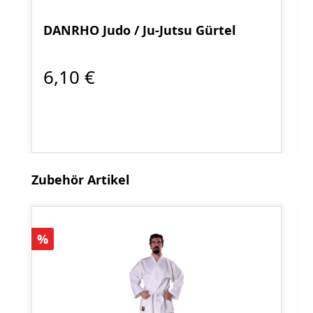
DANRHO Judo / Ju-Jutsu Gürtel
6,10 €
Produktgalerie überspringen
Zubehör Artikel
Rabatt
%