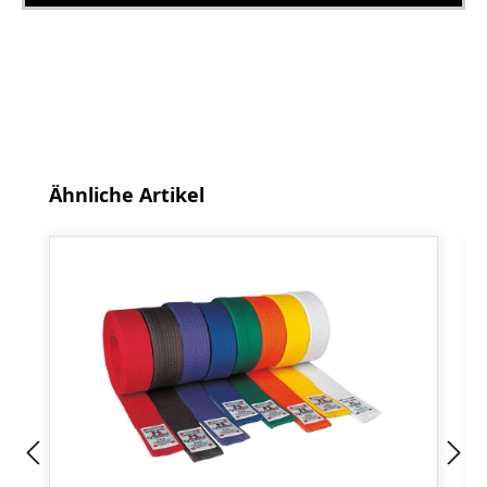
Produktgalerie überspringen
Ähnliche Artikel