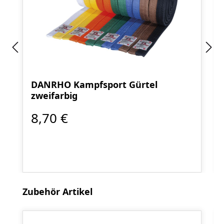
DANRHO Kampfsport Gürtel
zweifarbig
8,70 €
Produktgalerie überspringen
Zubehör Artikel