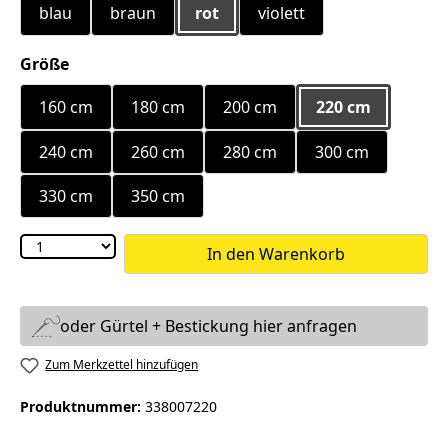
blau
braun
rot
violett
auswählen
Größe
160 cm
180 cm
200 cm
220 cm
240 cm
260 cm
280 cm
300 cm
330 cm
350 cm
In den Warenkorb
oder Gürtel + Bestickung hier anfragen
Zum Merkzettel hinzufügen
Produktnummer:
338007220