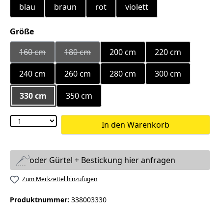
blau
braun
rot
violett
auswählen
Größe
160 cm
180 cm
200 cm
220 cm
(Diese Option ist zurzeit nicht verfügbar.)
(Diese Option ist zurzeit nicht verfügbar.)
240 cm
260 cm
280 cm
300 cm
330 cm
350 cm
In den Warenkorb
oder Gürtel + Bestickung hier anfragen
Zum Merkzettel hinzufügen
Produktnummer:
338003330