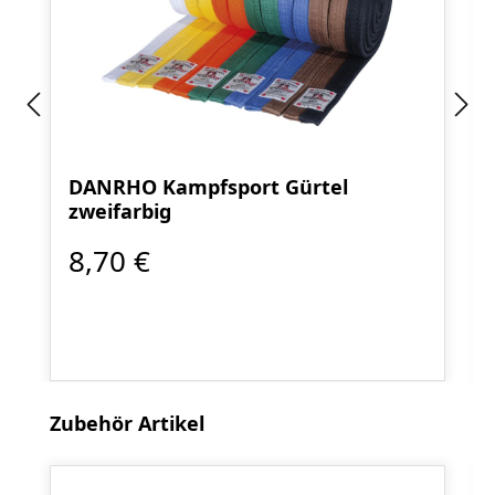
DANRHO Kampfsport Gürtel
zweifarbig
8,70 €
Produktgalerie überspringen
Zubehör Artikel