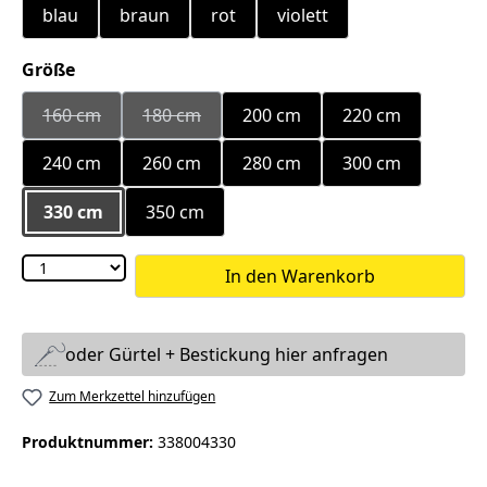
blau
braun
rot
violett
auswählen
Größe
160 cm
180 cm
200 cm
220 cm
(Diese Option ist zurzeit nicht verfügbar.)
(Diese Option ist zurzeit nicht verfügbar.)
240 cm
260 cm
280 cm
300 cm
330 cm
350 cm
In den Warenkorb
oder Gürtel + Bestickung hier anfragen
Zum Merkzettel hinzufügen
Produktnummer:
338004330