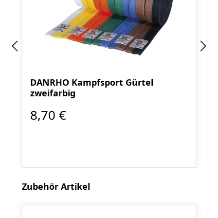
DANRHO Kampfsport Gürtel
zweifarbig
8,70 €
Produktgalerie überspringen
Zubehör Artikel