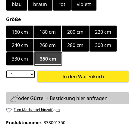
blau
braun
rot
violett
auswählen
Größe
160 cm
180 cm
200 cm
220 cm
240 cm
260 cm
280 cm
300 cm
330 cm
350 cm
In den Warenkorb
oder Gürtel + Bestickung hier anfragen
Zum Merkzettel hinzufügen
Produktnummer:
338001350