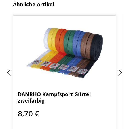
Produktgalerie überspringen
Ähnliche Artikel
DANRHO Kampfsport Gürtel
zweifarbig
8,70 €