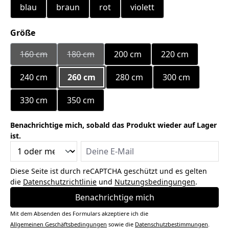
blau
braun
rot
violett
auswählen
Größe
160 cm
180 cm
200 cm
220 cm
(Diese Option ist zurzeit nicht verfügbar.)
(Diese Option ist zurzeit nicht verfügbar.)
240 cm
260 cm
280 cm
300 cm
330 cm
350 cm
Benachrichtige mich, sobald das Produkt wieder auf Lager
ist.
Deine E-Mail
Diese Seite ist durch reCAPTCHA geschützt und es gelten
die
Datenschutzrichtlinie
und
Nutzungsbedingungen
.
Benachrichtige mich
Mit dem Absenden des Formulars akzeptiere ich die
Allgemeinen Geschäftsbedingungen
sowie die
Datenschutzbestimmungen
.