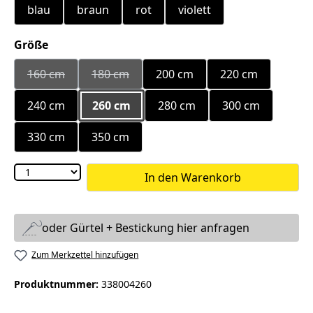
blau
braun
rot
violett
auswählen
Größe
160 cm
180 cm
200 cm
220 cm
(Diese Option ist zurzeit nicht verfügbar.)
(Diese Option ist zurzeit nicht verfügbar.)
240 cm
260 cm
280 cm
300 cm
330 cm
350 cm
In den Warenkorb
oder Gürtel + Bestickung hier anfragen
Zum Merkzettel hinzufügen
Produktnummer:
338004260