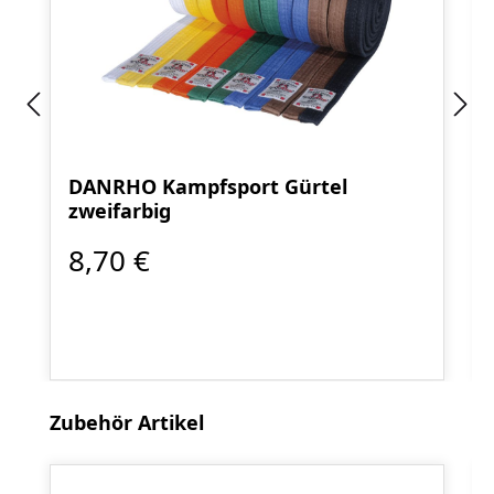
DANRHO Kampfsport Gürtel
zweifarbig
8,70 €
Produktgalerie überspringen
Zubehör Artikel