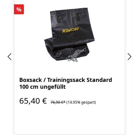
Rabatt
%
Boxsack / Trainingssack Standard
100 cm ungefüllt
65,40 €
76,90 €*
(14.95% gespart)