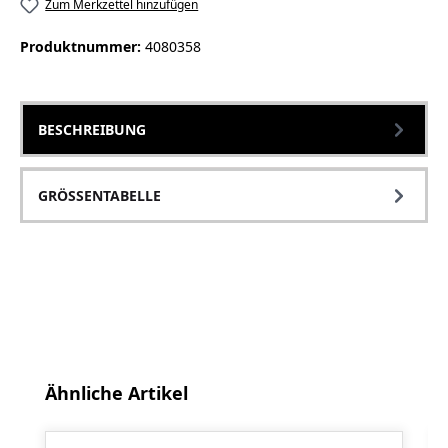
Zum Merkzettel hinzufügen
Produktnummer:
4080358
BESCHREIBUNG
GRÖSSENTABELLE
Produktgalerie überspringen
Ähnliche Artikel