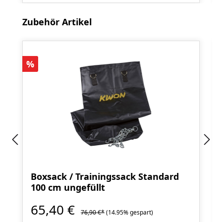
Produktgalerie überspringen
Zubehör Artikel
Rabatt
%
Boxsack / Trainingssack Standard
100 cm ungefüllt
65,40 €
76,90 €*
(14.95% gespart)