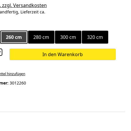
. zzgl. Versandkosten
andfertig, Lieferzeit ca.
ählen
260 cm
280 cm
300 cm
320 cm
In den Warenkorb
ttel hinzufügen
mer:
3012260