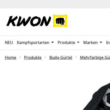
 Hauptinhalt springen
Zur Suche springen
Zur Hauptnavigation springen
NEU
Kampfsportarten
Produkte
Marken
In
Home
Produkte
Budo-Gürtel
Mehrfarbige Gü
Bildergalerie überspringen