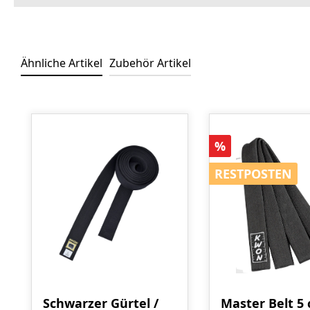
Ähnliche Artikel
Zubehör Artikel
Produktgalerie überspringen
Rabatt
%
RESTPOSTEN
RESTPOSTEN
Schwarzer Gürtel /
Master Belt 5