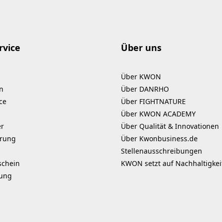
rvice
Über uns
Über KWON
n
Über DANRHO
ce
Über FIGHTNATURE
Über KWON ACADEMY
er
Über Qualität & Innovationen
erung
Über Kwonbusiness.de
Stellenausschreibungen
schein
KWON setzt auf Nachhaltigkei
kung