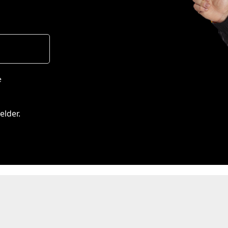
e
elder.