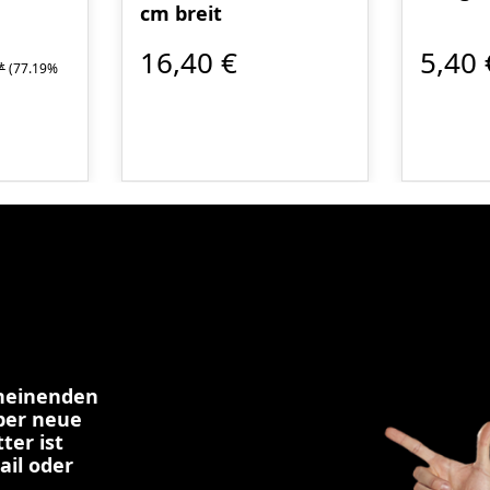
cm breit
16,40 €
5,40 
*
(77.19%
cheinenden
über neue
ter ist
ail oder