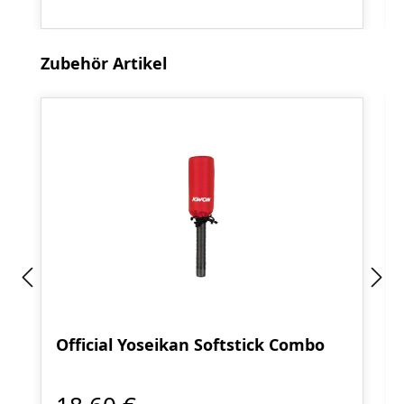
Produktgalerie überspringen
Zubehör Artikel
Official Yoseikan Softstick Combo