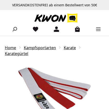
VERSANDKOSTENFREI ab einem Bestellwert von 50€
Zum Hauptinhalt springen
Home
Kampfsportarten
Karate
Karategürtel
Bildergalerie überspringen