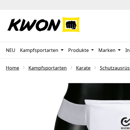
 Hauptinhalt springen
Zur Suche springen
Zur Hauptnavigation springen
NEU
Kampfsportarten
Produkte
Marken
In
Home
Kampfsportarten
Karate
Schutzausrü
Bildergalerie überspringen