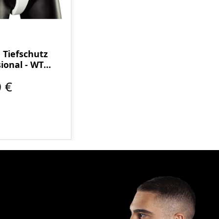
Tiefschutz
ional - WT
annt
 €