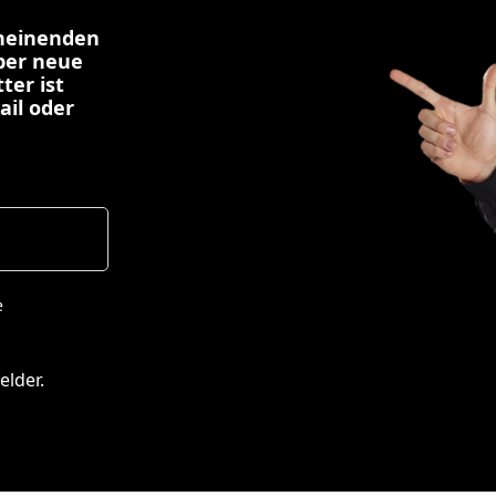
cheinenden
über neue
ter ist
ail oder
e
elder.