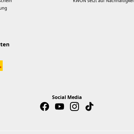
schein
KWON setzt auf Nachhaltigkei
kung
rten
Social Media