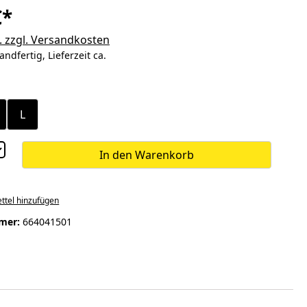
€*
. zzgl. Versandkosten
andfertig, Lieferzeit ca.
ählen
L
In den Warenkorb
ttel hinzufügen
mer:
664041501