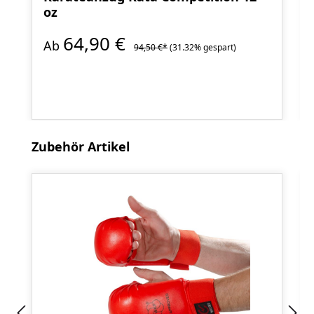
oz
64,90 €
Ab
94,50 €*
(31.32% gespart)
Produktgalerie überspringen
Zubehör Artikel