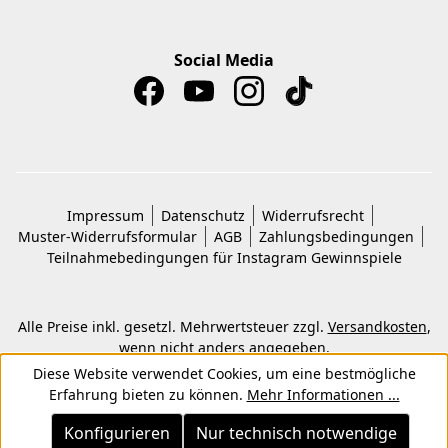
Social Media
Impressum
Datenschutz
Widerrufsrecht
Muster-Widerrufsformular
AGB
Zahlungsbedingungen
Teilnahmebedingungen für Instagram Gewinnspiele
Alle Preise inkl. gesetzl. Mehrwertsteuer zzgl.
Versandkosten
,
wenn nicht anders angegeben.
© 2026 Copyright © Kwon KG. Alle Rechte vorbehalten.
Diese Website verwendet Cookies, um eine bestmögliche
Erfahrung bieten zu können.
Mehr Informationen ...
Konfigurieren
Nur technisch notwendige