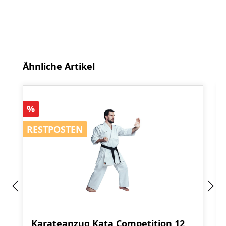
Produktgalerie überspringen
Ähnliche Artikel
Rabatt
%
RESTPOSTEN
RESTPOSTEN
Karateanzug Kata Competition 12