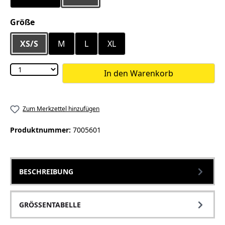
auswählen
Größe
XS/S
M
L
XL
In den Warenkorb
Zum Merkzettel hinzufügen
Produktnummer:
7005601
BESCHREIBUNG
GRÖSSENTABELLE