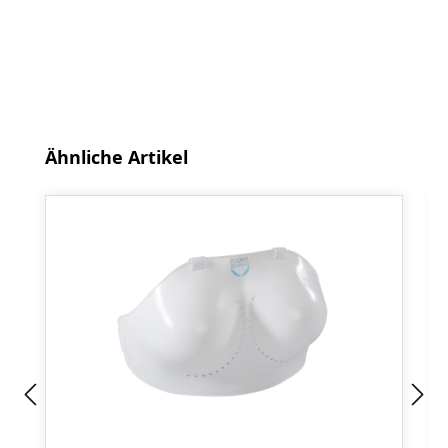
Produktgalerie überspringen
Ähnliche Artikel