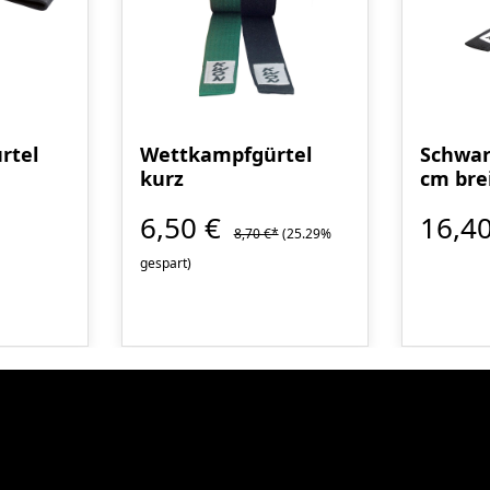
rtel
Wettkampfgürtel
Schwar
kurz
cm bre
6,50 €
16,40
8,70 €*
(25.29%
gespart)