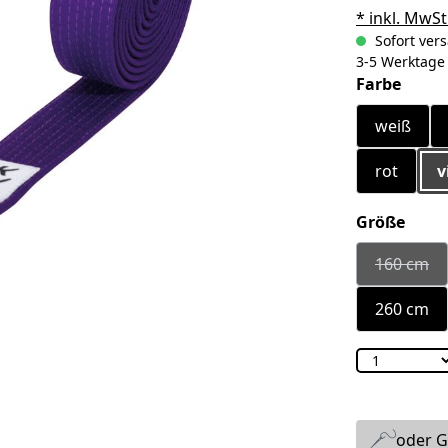
* inkl. MwSt
Sofort vers
3-5 Werktage
ausw
Farbe
weiß
rot
v
ausw
Größe
160 cm
(Diese 
260 cm
oder G