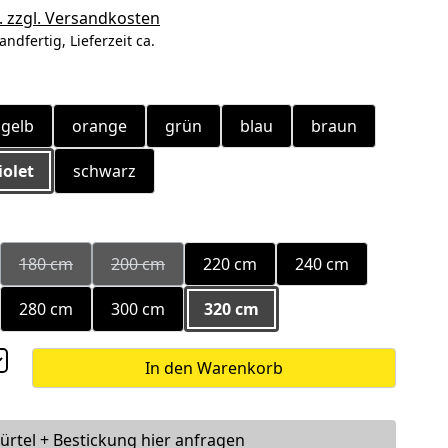
. zzgl. Versandkosten
andfertig, Lieferzeit ca.
ählen
gelb
orange
grün
blau
braun
iolet
schwarz
ählen
180 cm
200 cm
220 cm
240 cm
Option ist zurzeit nicht verfügbar.)
(Diese Option ist zurzeit nicht verfügbar.)
(Diese Option ist zurzeit nicht verfügbar.)
280 cm
300 cm
320 cm
In den Warenkorb
ürtel + Bestickung hier anfragen