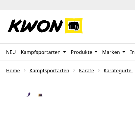
 Hauptinhalt springen
Zur Suche springen
Zur Hauptnavigation springen
NEU
Kampfsportarten
Produkte
Marken
In
Home
Kampfsportarten
Karate
Karategürtel
Bildergalerie überspringen