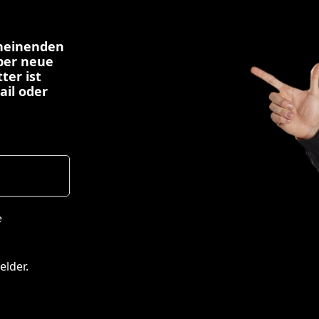
cheinenden
über neue
ter ist
ail oder
e
elder.