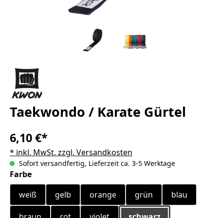
Taekwondo / Karate Gürtel
6,10 €*
* inkl. MwSt. zzgl. Versandkosten
Sofort versandfertig, Lieferzeit ca. 3-5 Werktage
auswählen
Farbe
weiß
gelb
orange
grün
blau
braun
rot
violet
schwarz