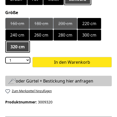
auswählen
Größe
160 cm
180 cm
200 cm
220 cm
(Diese Option ist zurzeit nicht verfügbar.)
(Diese Option ist zurzeit nicht verfügbar.)
(Diese Option ist zurzeit nicht
240 cm
260 cm
280 cm
300 cm
320 cm
In den Warenkorb
oder Gürtel + Bestickung hier anfragen
Zum Merkzettel hinzufügen
Produktnummer:
3009320