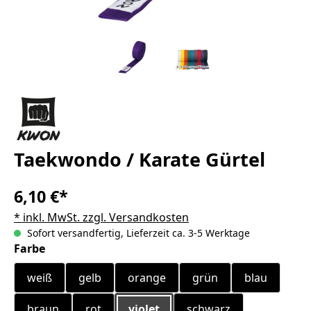
Taekwondo / Karate Gürtel
6,10 €*
* inkl. MwSt. zzgl. Versandkosten
Sofort versandfertig, Lieferzeit ca. 3-5 Werktage
auswählen
Farbe
weiß
gelb
orange
grün
blau
braun
rot
violet
schwarz