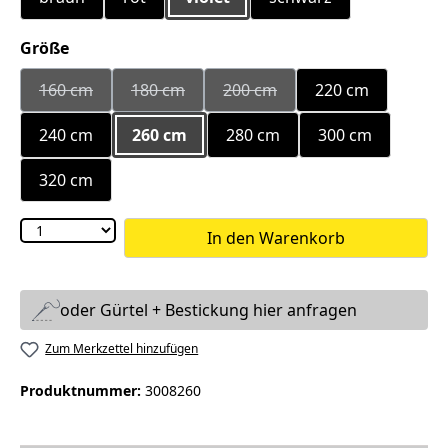
auswählen
Größe
160 cm
180 cm
200 cm
220 cm
(Diese Option ist zurzeit nicht verfügbar.)
(Diese Option ist zurzeit nicht verfügbar.)
(Diese Option ist zurzeit nicht
240 cm
260 cm
280 cm
300 cm
320 cm
In den Warenkorb
oder Gürtel + Bestickung hier anfragen
Zum Merkzettel hinzufügen
Produktnummer:
3008260