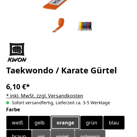
Taekwondo / Karate Gürtel
6,10 €*
* inkl. MwSt. zzgl. Versandkosten
Sofort versandfertig, Lieferzeit ca. 3-5 Werktage
auswählen
Farbe
weiß
gelb
orange
grün
blau
braun
rot
violet
schwarz