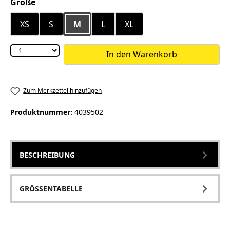
auswählen
Größe
XS
S
M
L
XL
In den Warenkorb
Zum Merkzettel hinzufügen
Produktnummer:
4039502
BESCHREIBUNG
GRÖSSENTABELLE