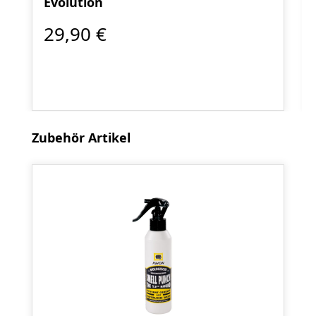
Evolution
29,90 €
Produktgalerie überspringen
Zubehör Artikel