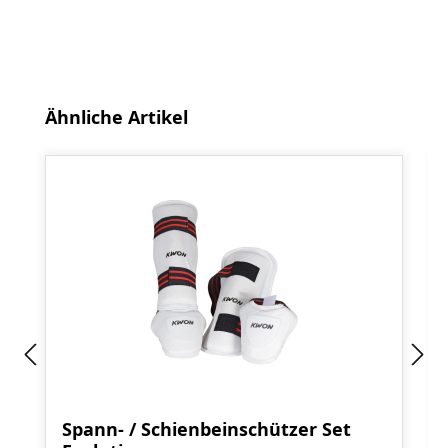
Produktgalerie überspringen
Ähnliche Artikel
Spann- / Schienbeinschützer Set