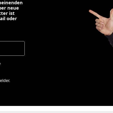
cheinenden
über neue
ter ist
ail oder
e
elder.