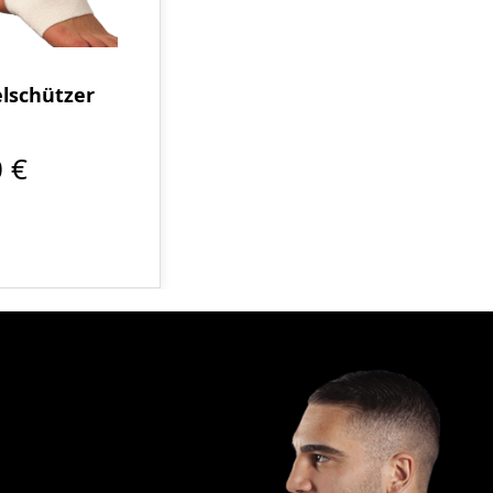
lschützer
 €