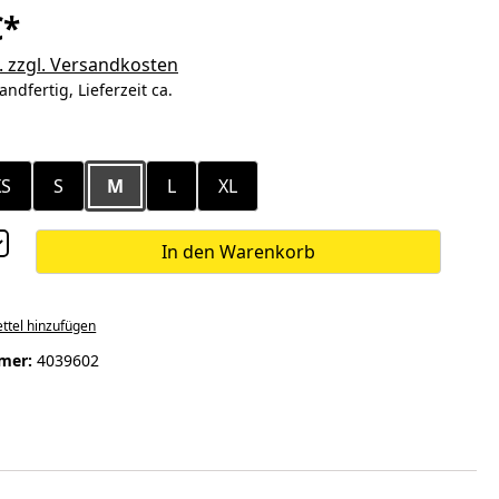
€*
. zzgl. Versandkosten
andfertig, Lieferzeit ca.
ählen
XS
S
M
L
XL
In den Warenkorb
ttel hinzufügen
mer:
4039602