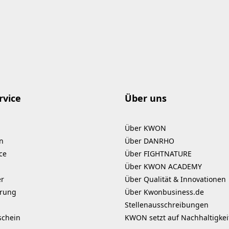
rvice
Über uns
Über KWON
n
Über DANRHO
ce
Über FIGHTNATURE
Über KWON ACADEMY
er
Über Qualität & Innovationen
erung
Über Kwonbusiness.de
Stellenausschreibungen
schein
KWON setzt auf Nachhaltigkei