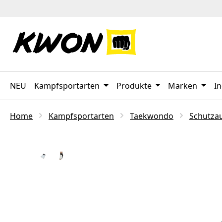
 Hauptinhalt springen
Zur Suche springen
Zur Hauptnavigation springen
NEU
Kampfsportarten
Produkte
Marken
In
Home
Kampfsportarten
Taekwondo
Schutza
Bildergalerie überspringen