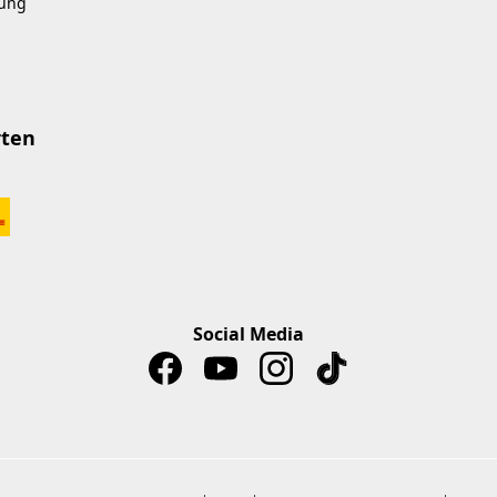
kung
rten
Social Media