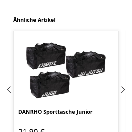
Produktgalerie überspringen
Ähnliche Artikel
DANRHO Sporttasche Junior
21,90 €