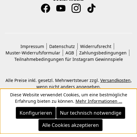
Impressum
Datenschutz
Widerrufsrecht
Muster-Widerrufsformular
AGB
Zahlungsbedingungen
Teilnahmebedingungen für Instagram Gewinnspiele
Alle Preise inkl. gesetzl. Mehrwertsteuer zzgl.
Versandkosten
,
wenn nicht anders angegeben.
© 2026 Copyright © Kwon KG. Alle Rechte vorbehalten.
Diese Website verwendet Cookies, um eine bestmögliche
Erfahrung bieten zu können.
Mehr Informationen ...
Konfigurieren
Nur technisch notwendige
Alle Cookies akzeptieren