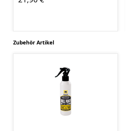
Produktgalerie überspringen
Zubehör Artikel