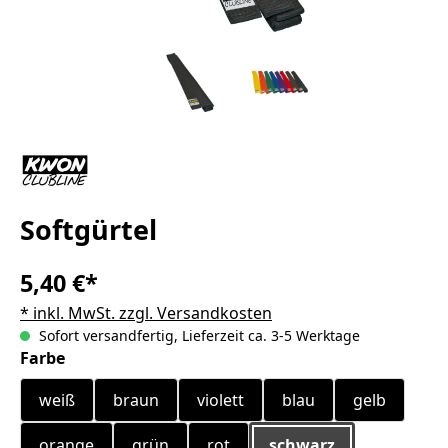
Softgürtel
5,40 €*
* inkl. MwSt. zzgl. Versandkosten
Sofort versandfertig, Lieferzeit ca. 3-5 Werktage
auswählen
Farbe
weiß
braun
violett
blau
gelb
orange
grün
rot
schwarz