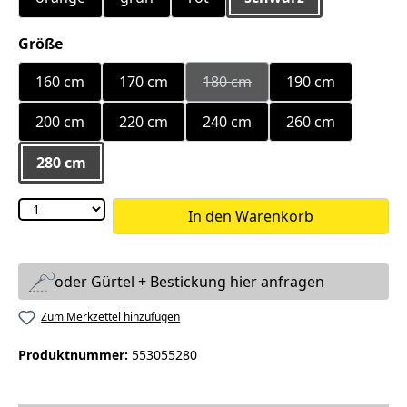
auswählen
Größe
160 cm
170 cm
180 cm
190 cm
(Diese Option ist zurzeit nicht
200 cm
220 cm
240 cm
260 cm
280 cm
In den Warenkorb
oder Gürtel + Bestickung hier anfragen
Zum Merkzettel hinzufügen
Produktnummer:
553055280