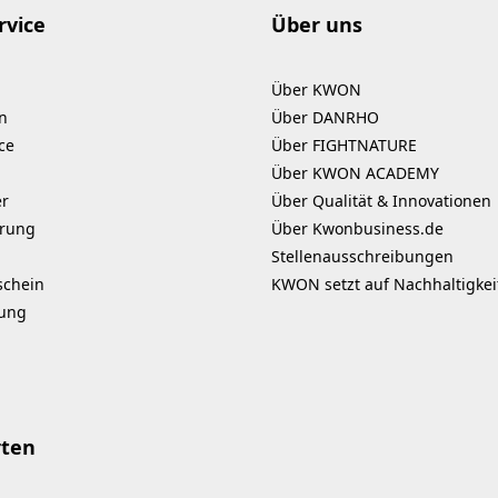
rvice
Über uns
Über KWON
n
Über DANRHO
ce
Über FIGHTNATURE
Über KWON ACADEMY
er
Über Qualität & Innovationen
erung
Über Kwonbusiness.de
Stellenausschreibungen
schein
KWON setzt auf Nachhaltigkei
kung
rten