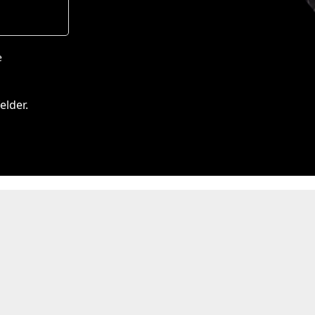
e
elder.