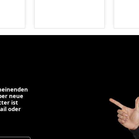
cheinenden
über neue
ter ist
ail oder