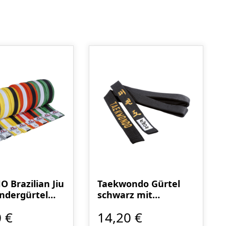
 Brazilian Jiu
Taekwondo Gürtel
indergürtel
schwarz mit
rbig
Bestickung
 €
14,20 €