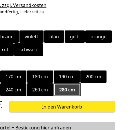
. zzgl. Versandkosten
andfertig, Lieferzeit ca.
ählen
braun
violett
blau
gelb
orange
rot
schwarz
ählen
170 cm
180 cm
190 cm
200 cm
240 cm
260 cm
280 cm
In den Warenkorb
ürtel + Bestickung hier anfragen