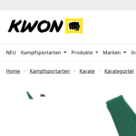
 Hauptinhalt springen
Zur Suche springen
Zur Hauptnavigation springen
NEU
Kampfsportarten
Produkte
Marken
In
Home
Kampfsportarten
Karate
Karategürtel
Bildergalerie überspringen