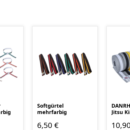
r
Softgürtel
DANRHO
rbig
mehrfarbig
Jitsu K
mehrfa
6,50 €
10,90