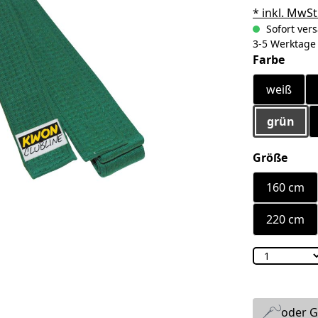
* inkl. MwSt
Sofort vers
3-5 Werktage
ausw
Farbe
weiß
grün
ausw
Größe
160 cm
220 cm
oder G