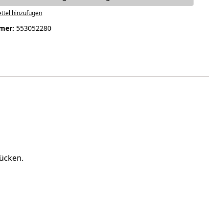
ttel hinzufügen
mer:
553052280
tücken.