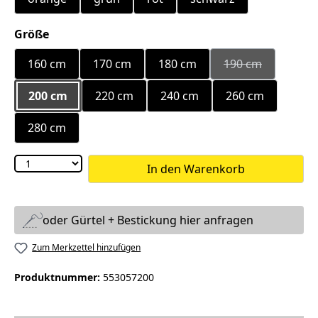
auswählen
Größe
160 cm
170 cm
180 cm
190 cm
(Diese Option is
200 cm
220 cm
240 cm
260 cm
280 cm
In den Warenkorb
oder Gürtel + Bestickung hier anfragen
Zum Merkzettel hinzufügen
Produktnummer:
553057200