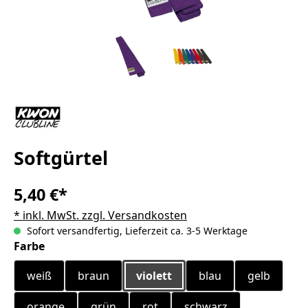
Softgürtel
5,40 €*
* inkl. MwSt. zzgl. Versandkosten
Sofort versandfertig, Lieferzeit ca. 3-5 Werktage
auswählen
Farbe
weiß
braun
violett
blau
gelb
orange
grün
rot
schwarz