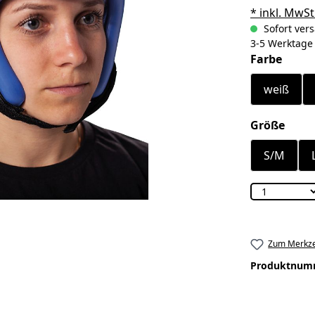
* inkl. MwSt
Sofort vers
3-5 Werktage
ausw
Farbe
weiß
ausw
Größe
S/M
Zum Merkze
Produktnum