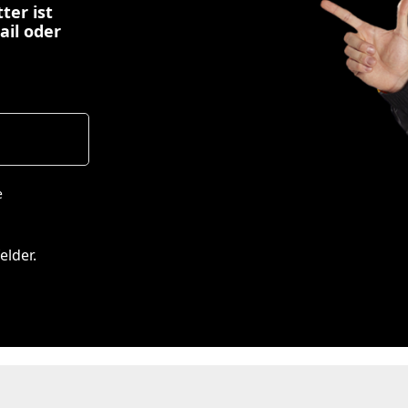
ter ist
ail oder
e
elder.