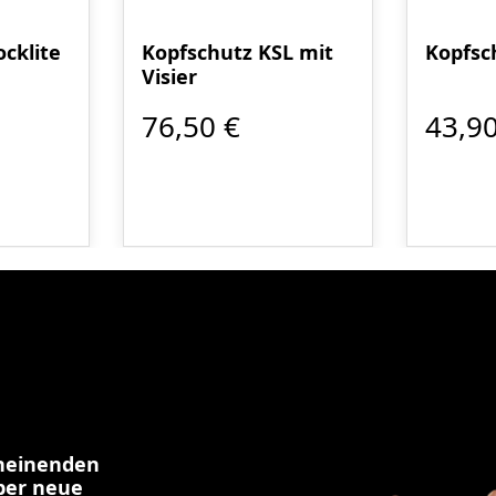
cklite
Kopfschutz KSL mit
Kopfsc
Visier
76,50 €
43,90
cheinenden
über neue