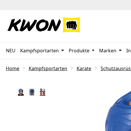
 Hauptinhalt springen
Zur Suche springen
Zur Hauptnavigation springen
NEU
Kampfsportarten
Produkte
Marken
In
Home
Kampfsportarten
Karate
Schutzausrü
Bildergalerie überspringen