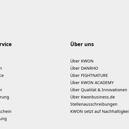
rvice
Über uns
Über KWON
n
Über DANRHO
ce
Über FIGHTNATURE
Über KWON ACADEMY
er
Über Qualität & Innovationen
erung
Über Kwonbusiness.de
Stellenausschreibungen
schein
KWON setzt auf Nachhaltigkei
kung