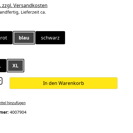
. zzgl. Versandkosten
andfertig, Lieferzeit ca.
ählen
rot
blau
schwarz
ählen
L
XL
In den Warenkorb
ttel hinzufügen
mer:
4007904