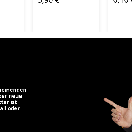
cheinenden
über neue
ter ist
ail oder