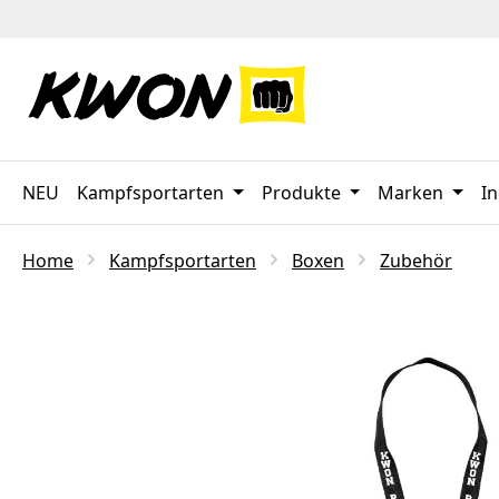
 Hauptinhalt springen
Zur Suche springen
Zur Hauptnavigation springen
NEU
Kampfsportarten
Produkte
Marken
In
Home
Kampfsportarten
Boxen
Zubehör
Bildergalerie überspringen