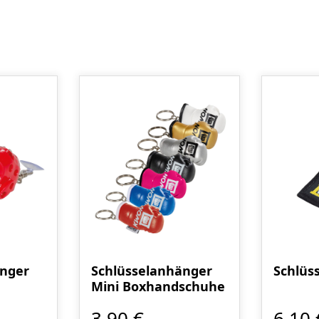
änger
Schlüsselanhänger
Schlüs
Mini Boxhandschuhe
3,90 €
6,10 