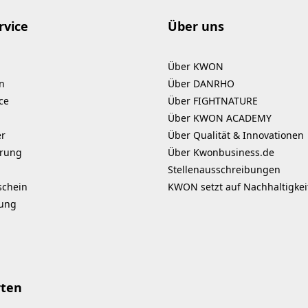
rvice
Über uns
Über KWON
n
Über DANRHO
ce
Über FIGHTNATURE
Über KWON ACADEMY
er
Über Qualität & Innovationen
erung
Über Kwonbusiness.de
Stellenausschreibungen
schein
KWON setzt auf Nachhaltigkei
kung
rten