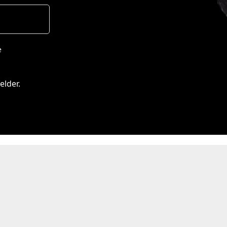
e
elder.