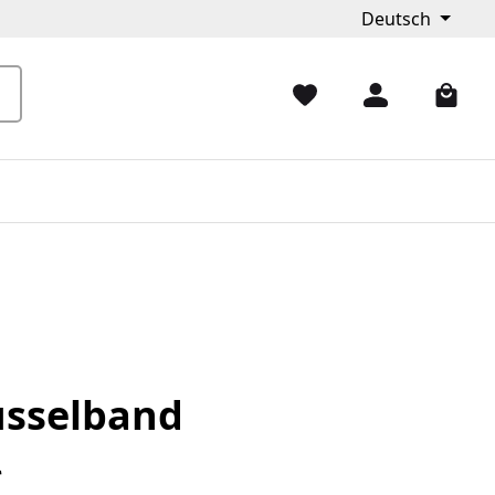
Deutsch
üsselband
*