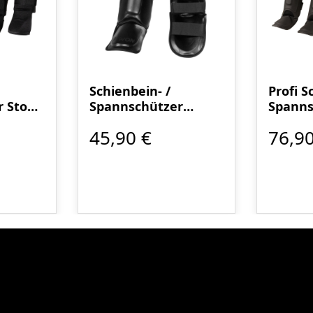
Schienbein- /
Profi 
 Stoff
Spannschützer
Spanns
KWON myDESIGN
Thai
45,90 €
76,90