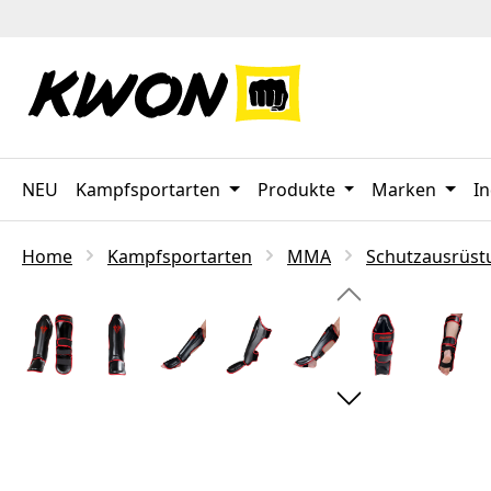
 Hauptinhalt springen
Zur Suche springen
Zur Hauptnavigation springen
NEU
Kampfsportarten
Produkte
Marken
In
Home
Kampfsportarten
MMA
Schutzausrüst
Bildergalerie überspringen