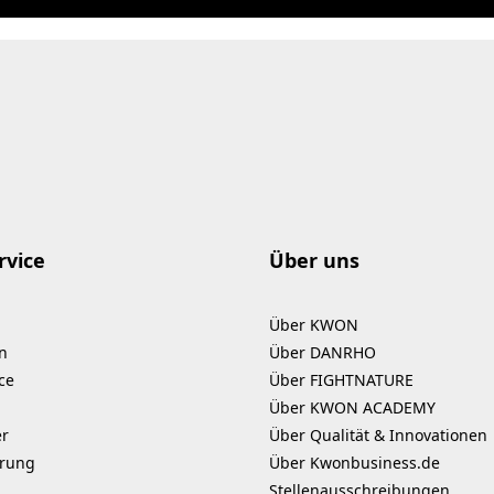
rvice
Über uns
Über KWON
n
Über DANRHO
ce
Über FIGHTNATURE
Über KWON ACADEMY
er
Über Qualität & Innovationen
erung
Über Kwonbusiness.de
Stellenausschreibungen