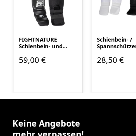
FIGHTNATURE
Schienbein- /
Schienbein- und
Spannschützer
Spannschutz Leder
Premium
59,00 €
28,50 €
MMA
Keine Angebote
mehr verpassen!