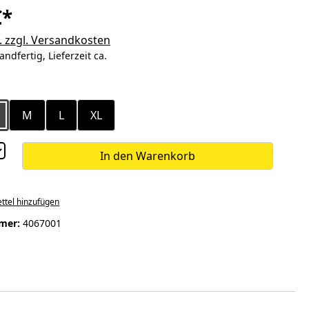
€*
. zzgl. Versandkosten
andfertig, Lieferzeit ca.
ählen
M
L
XL
In den Warenkorb
ttel hinzufügen
mer:
4067001