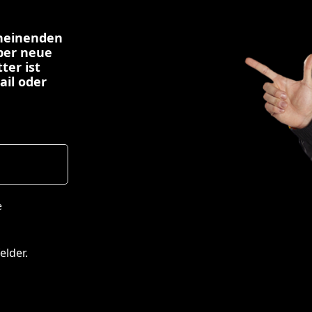
cheinenden
über neue
ter ist
ail oder
e
elder.