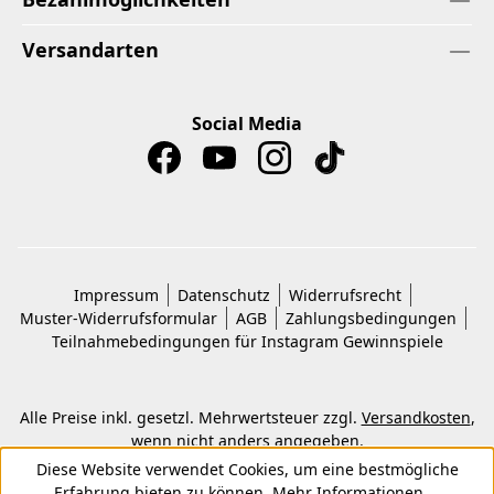
Versandarten
Social Media
Impressum
Datenschutz
Widerrufsrecht
Muster-Widerrufsformular
AGB
Zahlungsbedingungen
Teilnahmebedingungen für Instagram Gewinnspiele
Alle Preise inkl. gesetzl. Mehrwertsteuer zzgl.
Versandkosten
,
wenn nicht anders angegeben.
© 2026 Copyright © Kwon KG. Alle Rechte vorbehalten.
Diese Website verwendet Cookies, um eine bestmögliche
Erfahrung bieten zu können.
Mehr Informationen ...