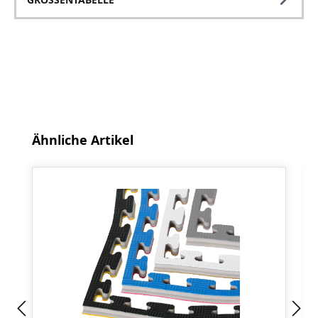
Produktgalerie überspringen
Ähnliche Artikel