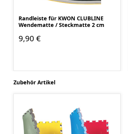
Randleiste für KWON CLUBLINE
Wendematte / Steckmatte 2 cm
9,90 €
Produktgalerie überspringen
Zubehör Artikel