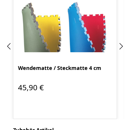
Wendematte / Steckmatte 4 cm
45,90 €
Produktgalerie überspringen