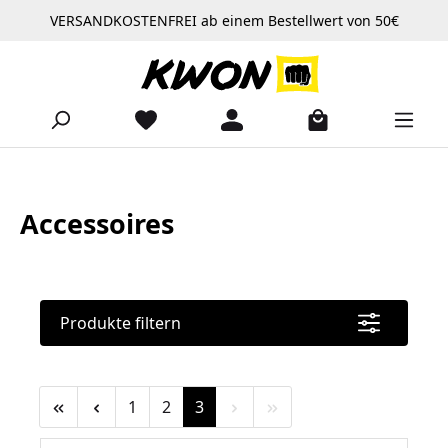
VERSANDKOSTENFREI ab einem Bestellwert von 50€
Zum Hauptinhalt springen
Accessoires
Produkte filtern
Seite
Seite
Seite
1
2
3