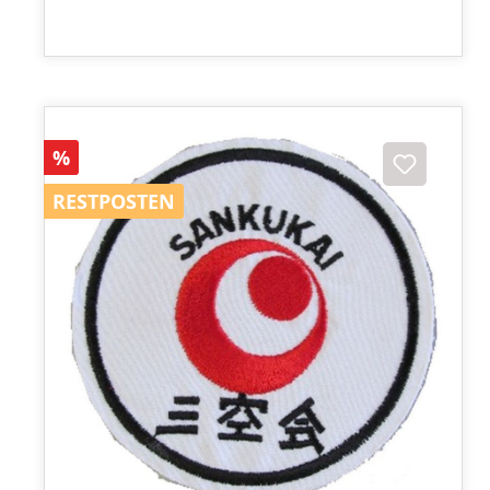
Rabatt
%
RESTPOSTEN
RESTPOSTEN