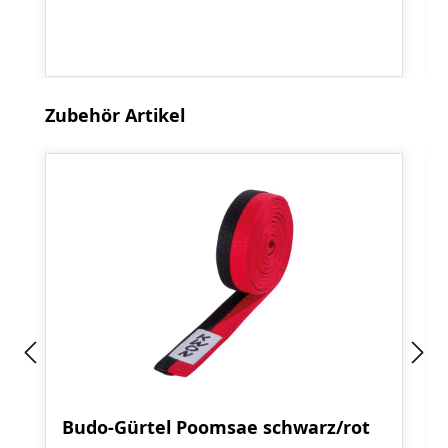
Produktgalerie überspringen
Zubehör Artikel
Budo-Gürtel Poomsae schwarz/rot