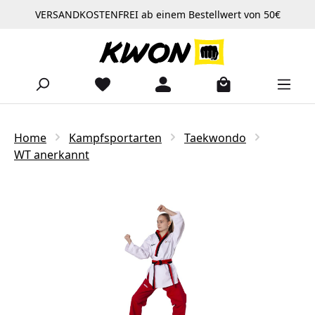
VERSANDKOSTENFREI ab einem Bestellwert von 50€
Zum Hauptinhalt springen
Home
Kampfsportarten
Taekwondo
WT anerkannt
Bildergalerie überspringen