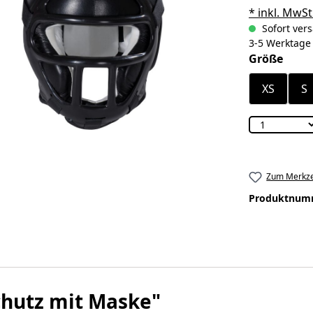
* inkl. MwSt
Sofort vers
3-5 Werktage
ausw
Größe
XS
S
Zum Merkze
Produktnum
chutz mit Maske"