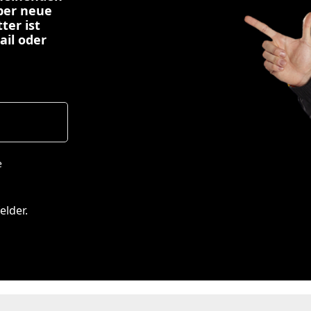
über neue
ter ist
ail oder
e
elder.