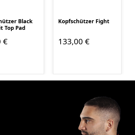
hützer Black
Kopfschützer Fight
it Top Pad
 €
133,00 €