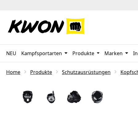
 Hauptinhalt springen
Zur Suche springen
Zur Hauptnavigation springen
NEU
Kampfsportarten
Produkte
Marken
In
Home
Produkte
Schutzausrüstungen
Kopfsc
Bildergalerie überspringen