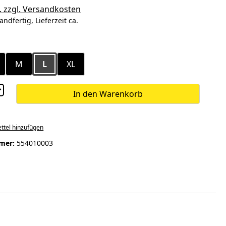
. zzgl. Versandkosten
andfertig, Lieferzeit ca.
ählen
M
L
XL
In den Warenkorb
ttel hinzufügen
mer:
554010003