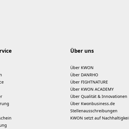
rvice
Über uns
Über KWON
n
Über DANRHO
ce
Über FIGHTNATURE
Über KWON ACADEMY
er
Über Qualität & Innovationen
erung
Über Kwonbusiness.de
Stellenausschreibungen
schein
KWON setzt auf Nachhaltigkei
kung